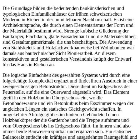
Die Grundlage bilden die bedeutenden baukünstlerischen und
typologischen Einfamilienhäuser der frühen schweizerischen
Moderne in Riehen in der unmittelbaren Nachbarschaft. Es ist eine
Architektursprache, die durch einen Elementarismus der Form und
der Materialität bestimmt wird. Strenge kubische Gliederung der
Baukörper, Flachdach, glatte Fassadenhaut und die Materialechtheit
sind Gestaltungsmerkmale, die uns beschäftigen. Die Anwendung
von Stahlskelett- und Holzfachwerkbauweise bei Wohnbauten war
damals aus bautechnischer Sicht Pionierarbeit. An diesem
konstruktiven und gestalterischen Verständnis knüpft der Entwurf
für das Haus in Riehen an.
Die logische Einfachheit des gewählten Systems wird durch eine
folgerichtige Komplexität ergänzt und findet ihren Ausdruck in einer
zweigeschossigen Betonstruktur. Diese dient im Erdgeschoss der
Feuerstelle, auf die eine Querwand abgestellt wird. Das Element
greift in den Holzbau im Obergeschoss ein, wo die
Betonbadewanne und ein Betonkubus beim Esszimmer wegen der
ungleichen Längen ein statisches Gleichgewicht schaffen. In
umgekehrter Abfolge gibt es im hinteren Gebäudeteil einen
Holzbaukörper der die Garderobe und die Treppe aufnimmt und
vom Obergeschoss bis ins Erdgeschoss führt. Im Innern sind also
immer beide Bauweisen spürbar und ergänzen sich. Ein statischer
Balanceakt entfacht ein kräftiges und ausgedehntes Raumgefühl und