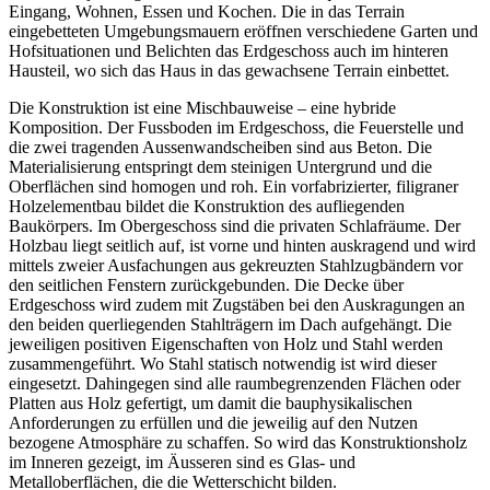
Eingang, Wohnen, Essen und Kochen. Die in das Terrain
eingebetteten Umgebungsmauern eröffnen verschiedene Garten und
Hofsituationen und Belichten das Erdgeschoss auch im hinteren
Hausteil, wo sich das Haus in das gewachsene Terrain einbettet.
Die Konstruktion ist eine Mischbauweise – eine hybride
Komposition. Der Fussboden im Erdgeschoss, die Feuerstelle und
die zwei tragenden Aussenwandscheiben sind aus Beton. Die
Materialisierung entspringt dem steinigen Untergrund und die
Oberflächen sind homogen und roh. Ein vorfabrizierter, filigraner
Holzelementbau bildet die Konstruktion des aufliegenden
Baukörpers. Im Obergeschoss sind die privaten Schlafräume. Der
Holzbau liegt seitlich auf, ist vorne und hinten auskragend und wird
mittels zweier Ausfachungen aus gekreuzten Stahlzugbändern vor
den seitlichen Fenstern zurückgebunden. Die Decke über
Erdgeschoss wird zudem mit Zugstäben bei den Auskragungen an
den beiden querliegenden Stahlträgern im Dach aufgehängt. Die
jeweiligen positiven Eigenschaften von Holz und Stahl werden
zusammengeführt. Wo Stahl statisch notwendig ist wird dieser
eingesetzt. Dahingegen sind alle raumbegrenzenden Flächen oder
Platten aus Holz gefertigt, um damit die bauphysikalischen
Anforderungen zu erfüllen und die jeweilig auf den Nutzen
bezogene Atmosphäre zu schaffen. So wird das Konstruktionsholz
im Inneren gezeigt, im Äusseren sind es Glas- und
Metalloberflächen, die die Wetterschicht bilden.